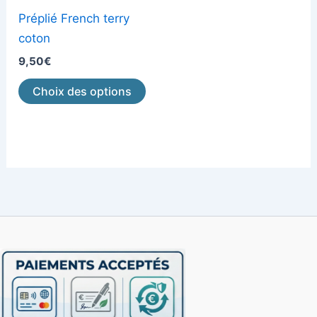
peuvent
Préplié French terry
être
coton
choisies
9,50
€
sur
Choix des options
la
page
du
produit