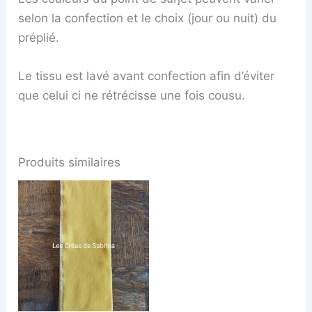
selon la confection et le choix (jour ou nuit) du
préplié.
Le tissu est lavé avant confection afin d’éviter
que celui ci ne rétrécisse une fois cousu.
Produits similaires
Ce
produit
a
plusieurs
variations.
Les
options