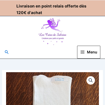
Aller
Livraison en point relais offerte dès
au
120€ d'achat
contenu
Rechercher
Menu
Plage
quantité
de
de
Préplié
prix :
en
Chanvre
12,00€
et
à
coton