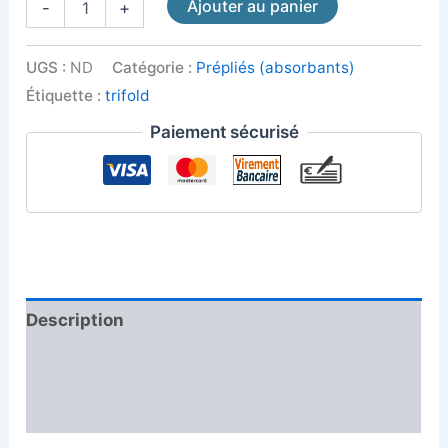
Ajouter au panier
-
+
UGS :
ND
Catégorie :
Prépliés (absorbants)
Étiquette :
trifold
Paiement sécurisé
Description
Informations complémentaires
Avis (0)